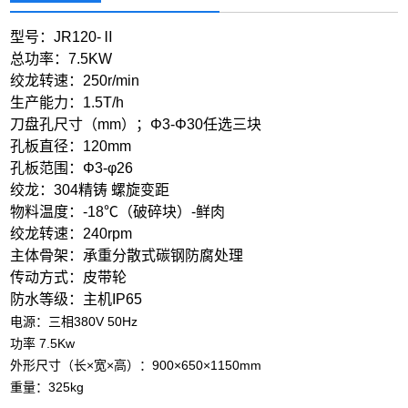
型号：JR120-Ⅱ
总功率：7.5KW
绞龙转速：250r/min
生产能力：1.5T/h
刀盘孔尺寸（mm）；Φ3-Φ30任选三块
孔板直径：120mm
孔板范围：Φ3-φ26
绞龙：304精铸 螺旋变距
物料温度：-18℃（破碎块）-鲜肉
绞龙转速：240rpm
主体骨架：承重分散式碳钢防腐处理
传动方式：皮带轮
防水等级：主机IP65
电源：三相380V 50Hz
功率 7.5Kw
外形尺寸（长×宽×高）：900×650×1150mm
重量：325kg