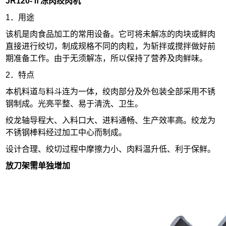
JR120-Ⅱ冻肉绞肉机
1．用途
该机是肉食品加工的常用设备。它可将未解冻的肉块或鲜肉
直接进行绞切，制成规格不同的肉粒，为斩拌或搅拌做好前
期准备工作。由于无须解冻，所以保持了营养及肉鲜味。
2．特点
本机料道与料斗连为一体，绞肉部分及外包装全部采用不锈
钢制成。光亮平整、易于清洗、卫生。
绞龙轴导程大、入料口大、进料通畅、生产效率高。绞龙为
不锈钢棒料经过加工中心而制成。
设计合理、绞切过程中摩擦力小、肉料温升低、利于保鲜。
放刀架需单独增加