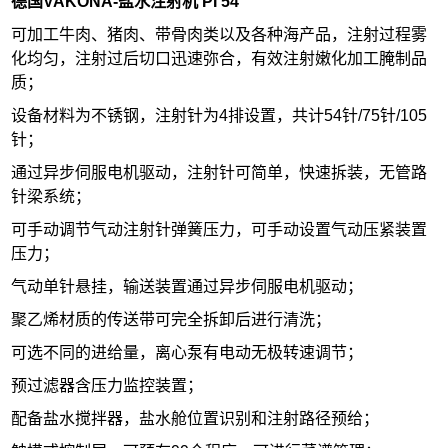
德国VAKONA-盐水注射机 PI 54
可加工牛肉、猪肉、带骨肉类以及各种海产品，注射过程雾
化均匀，注射过后切口迅速弥合，有效注射嫩化加工腌制品
质；
设备材料为不锈钢，注射针为4排设置，共计54针/75针/105
针；
通过异步伺服电机驱动，注射针可简单，快速拆装，无管路
针梁系统；
可手动调节气动注射针弹簧压力，可手动设置气动压紧装置
压力；
气动单针悬挂，输送装置通过异步伺服电机驱动；
聚乙烯材质的传送带可完全拆卸后进行清洗；
可选不同的进给量，离心泵有电动无极转速调节；
预过滤器含压力监控装置；
配备盐水搅拌器，盐水舱位置识别和注射路径预给；