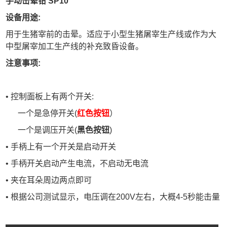
手动击晕钳 SP10
设备用途:
用于生猪宰前的击晕。适应于小型生猪屠宰生产线或作为大
中型屠宰加工生产线的补充致昏设备。
注意事项:
• 控制面板上有两个开关:
一个是急停开关(
红色按钮
）
一个是调压开关(
黑色按钮
)
• 手柄上有一个开关是启动开关
• 手柄开关启动产生电流，不启动无电流
• 夹在耳朵周边两点即可
• 根据公司测试显示，电压调在200V左右，大概4-5秒能击量